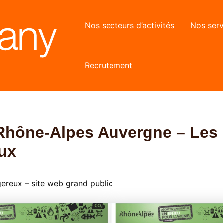
Nos secteurs d’activités
Nos serv
Recrutement
Rhône-Alpes Auvergne – Les
ux
ereux – site web grand public