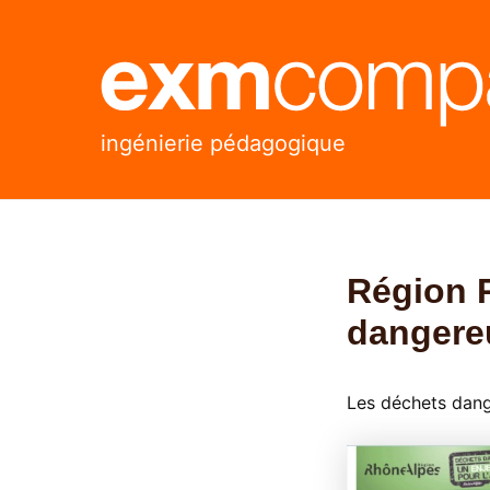
Aller
Navigation
au
des
contenu
articles
ingénierie pédagogique
Région 
dangere
Les déchets dang